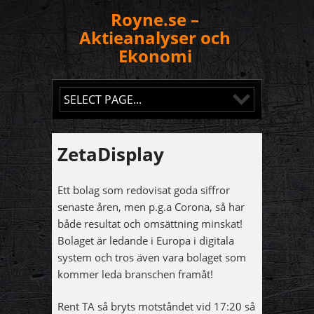
Royne.se –
Aktieanalyser och
Ekonomi
ZetaDisplay
Ett bolag som redovisat goda siffror
senaste åren, men p.g.a Corona, så har
både resultat och omsättning minskat!
Bolaget är ledande i Europa i digitala
system och tros även vara bolaget som
kommer leda branschen framåt!
Rent TA så bryts motståndet vid 17:20 så