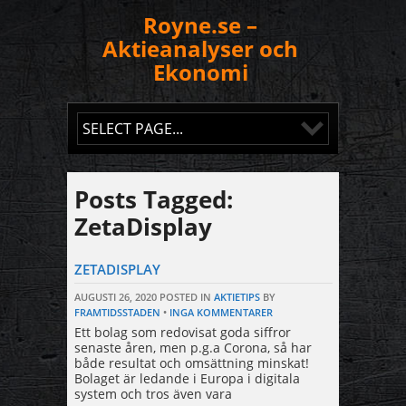
Royne.se –
Aktieanalyser och
Ekonomi
Posts Tagged:
ZetaDisplay
ZETADISPLAY
AUGUSTI 26, 2020
POSTED IN
AKTIETIPS
BY
FRAMTIDSSTADEN
•
INGA KOMMENTARER
Ett bolag som redovisat goda siffror
senaste åren, men p.g.a Corona, så har
både resultat och omsättning minskat!
Bolaget är ledande i Europa i digitala
system och tros även vara