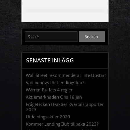
SENASTE INLÄGG
Wall Street rekommenderar inte Upstart
Vad behövs för LendingClub?
Warren Buffets 4 regler
Aktiemarknaden Ons 18 jan
Frågetecken IT-aktier Kvartalsrapporter
2023
Utdelningsaktier 2023
Kommer LendingClub tillbaka 2023?