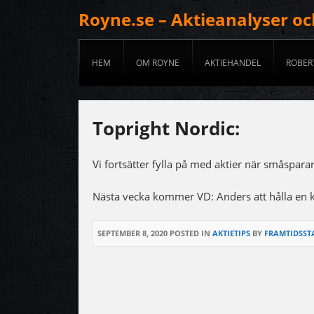
Royne.se – Aktieanalyser o
HEM
OM ROYNE
AKTIEHANDEL
ROBER
Topright Nordic:
Vi fortsätter fylla på med aktier när småspara
Nästa vecka kommer VD: Anders att hålla en k
SEPTEMBER 8, 2020
POSTED IN
AKTIETIPS
BY
FRAMTIDSST