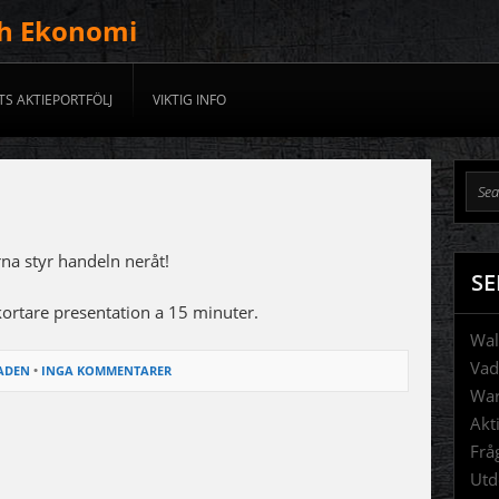
ch Ekonomi
TS AKTIEPORTFÖLJ
VIKTIG INFO
rna styr handeln neråt!
SE
ortare presentation a 15 minuter.
Wal
Vad
ADEN
•
INGA KOMMENTARER
War
Akt
Frå
Utd