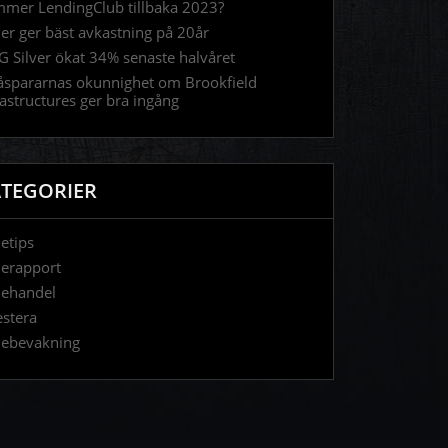
mer LendingClub tillbaka 2023?
ier ger bäst avkastning på 20år
 Silver ökat 34% senaste halvåret
spararnas okunnighet om Brookfield
rastructures ger bra ingång
TEGORIER
ietips
ierapport
iehandel
estera
iebevakning