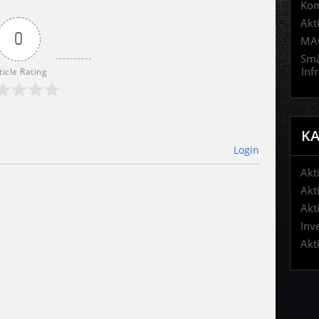
Kom
Akt
0
MAG
Små
Inf
ticle Rating
KA
Login
Akt
Akt
Akt
Inv
Akt