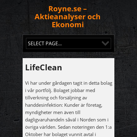
Royne.se –
Aktieanalyser och
Ekonomi
LifeClean
Vi har under gårdagen tagit in detta bolag
i vår portfölj. Bolaget jobbar med
tillverkning och försäljning av
handdesinfektion: Kunder är företag,
myndigheter men även till
dagligvaruhandeln såväl i Norden som i
övriga världen. Sedan noteringen den 1:a
Oktober har bolaget vunnit avtal i