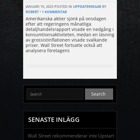
JANUARI 19, 2023
POSTED IN
UPPDATERINGAR
BY
ROBERT
•
1 KOMMENTAR
Amerikanska aktier sjönk på onsdagen
efter att regeringens månatliga
detaljhandelsrapport visade en nedgång i
konsumtionsaktiviteten, medan en läsning
av grossistinflationen visade svalkande
priser. Wall Street fortsatte också att
analysera företagens
SENASTE INLÄGG
Wall Street rekommenderar inte Upstart