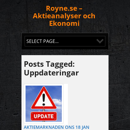
Royne.se –
Aktieanalyser och
Ekonomi
Posts Tagged:
Uppdateringar
AKTIEMARKNADEN ONS 18 JAN