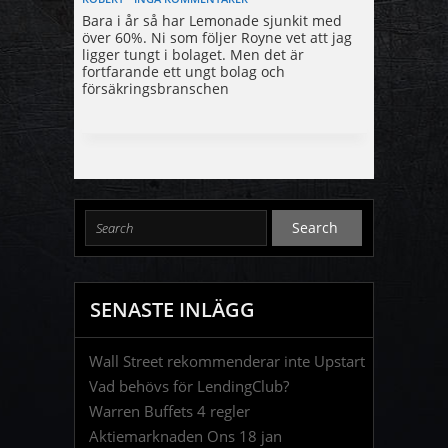
Bara i år så har Lemonade sjunkit med
över 60%. Ni som följer Royne vet att jag
ligger tungt i bolaget. Men det är
fortfarande ett ungt bolag och
försäkringsbranschen
SENASTE INLÄGG
Wall Street rekommenderar inte Upstart
Vad behövs för LendingClub?
Warren Buffets 4 regler
Aktiemarknaden Ons 18 jan