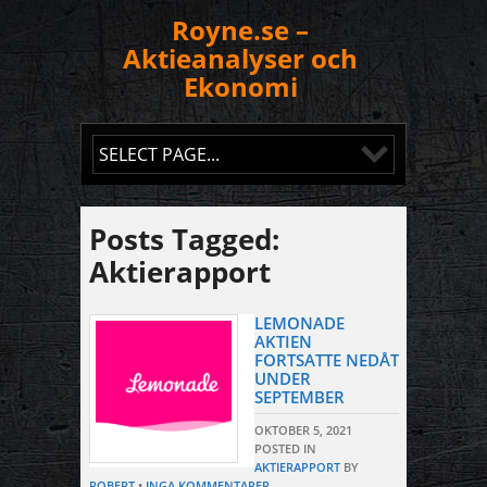
Royne.se –
Aktieanalyser och
Ekonomi
Posts Tagged:
Aktierapport
LEMONADE
AKTIEN
FORTSATTE NEDÅT
UNDER
SEPTEMBER
OKTOBER 5, 2021
POSTED IN
AKTIERAPPORT
BY
ROBERT
•
INGA KOMMENTARER