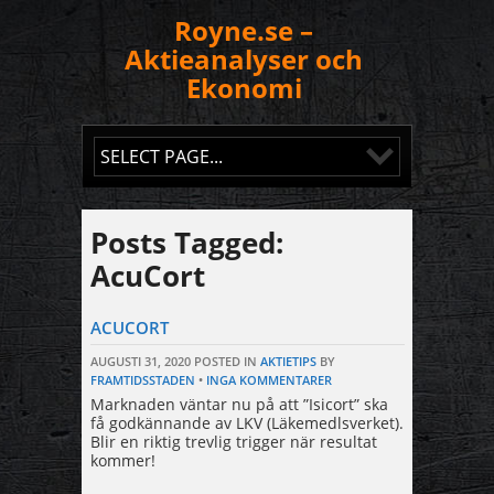
Royne.se –
Aktieanalyser och
Ekonomi
Posts Tagged:
AcuCort
ACUCORT
AUGUSTI 31, 2020
POSTED IN
AKTIETIPS
BY
FRAMTIDSSTADEN
•
INGA KOMMENTARER
Marknaden väntar nu på att ”Isicort” ska
få godkännande av LKV (Läkemedlsverket).
Blir en riktig trevlig trigger när resultat
kommer!