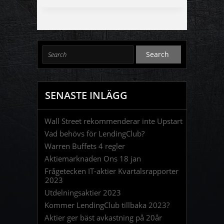
SENASTE INLÄGG
Wall Street rekommenderar inte Upstart
Vad behövs för LendingClub?
Warren Buffets 4 regler
Aktiemarknaden Ons 18 jan
Frågetecken IT-aktier Kvartalsrapporter
2023
Utdelningsaktier 2023
Kommer LendingClub tillbaka 2023?
Aktier ger bäst avkastning på 20år